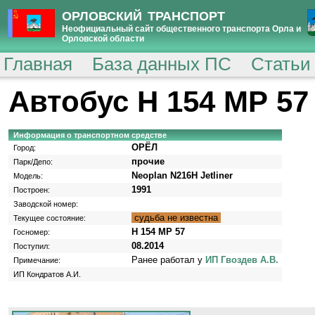
ОРЛОВСКИЙ ТРАНСПОРТ
Неофициальный сайт общественного транспорта Орла и
Орловской области
Главная
База данных ПС
Статьи
Автобус Н 154 МР 57
Информация о транспортном средстве
ОРЁЛ
Город:
прочие
Парк/Депо:
Neoplan N216H Jetliner
Модель:
1991
Построен:
Заводской номер:
судьба не известна
Текущее состояние:
Н 154 МР 57
Госномер:
08.2014
Поступил:
Ранее работал у
ИП Гвоздев А.В.
Примечание:
ИП Кондратов А.И.