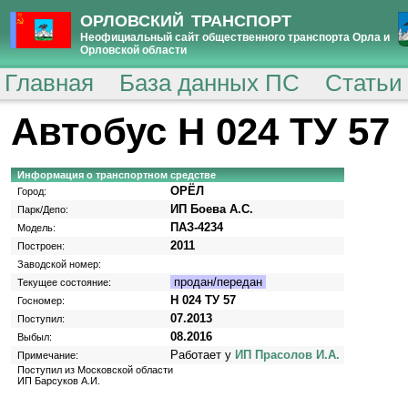
ОРЛОВСКИЙ ТРАНСПОРТ
Неофициальный сайт общественного транспорта Орла и
Орловской области
Главная
База данных ПС
Статьи
Автобус Н 024 ТУ 57
Информация о транспортном средстве
ОРЁЛ
Город:
ИП Боева А.С.
Парк/Депо:
ПАЗ-4234
Модель:
2011
Построен:
Заводской номер:
продан/передан
Текущее состояние:
Н 024 ТУ 57
Госномер:
07.2013
Поступил:
08.2016
Выбыл:
Работает у
ИП Прасолов И.А.
Примечание:
Поступил из Московской области
ИП Барсуков А.И.