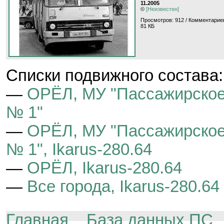
11.2005
©
[Неизвестен]
Просмотров: 912 / Комментариев
81 КБ
Cписки подвижного состава:
—
ОРЁЛ, МУ "Пассажирское
№ 1"
—
ОРЁЛ, МУ "Пассажирское
№ 1", Ikarus-280.64
—
ОРЁЛ, Ikarus-280.64
—
Все города, Ikarus-280.64
Главная
База данных ПС