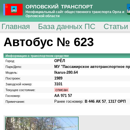
ОРЛОВСКИЙ ТРАНСПОРТ
Неофициальный сайт общественного транспорта Орла и
Орловской области
Главная
База данных ПС
Статьи
Автобус № 623
Информация о транспортном средстве
ОРЁЛ
Город:
МУ "Пассажирское автотранспортное п
Парк/Депо:
Ikarus-280.64
Модель:
1989
Построен:
3101
Заводской номер:
списан
Текущее состояние:
АА 971 57
Госномер:
Ранее госномер:
В 446 АК 57
,
1317 ОРП
Примечание: