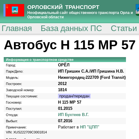
ОРЛОВСКИЙ ТРАНСПОРТ
Неофициальный сайт общественного транспорта Орла и
Орловской области
Главная
База данных ПС
Статьи
Автобус Н 115 МР 57
Информация о транспортном средстве
ОРЁЛ
Город:
ИП Гришин С.А./ИП Гришина Н.В.
Парк/Депо:
Нижегородец-222709 (Ford Transit)
Модель:
2012
Построен:
1814
Заводской номер:
продан/передан
Текущее состояние:
Н 115 МР 57
Госномер:
01.2015
Поступил:
ИП Бухтеев В.Г.
Откуда:
07.2016
Выбыл:
Работает в
НП "ЦПП"
Примечание:
VIN: XUS222709C0001814