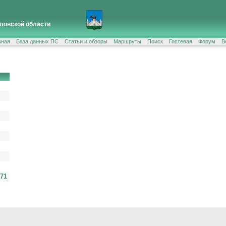
ловской области
вная
База данных ПС
Статьи и обзоры
Маршруты
Поиск
Гостевая
Форум
В
 71