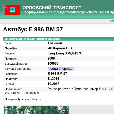
ОРЛОВСКИЙ ТРАНСПОРТ
Неофициальный сайт общественного транспорта Орла и Ор
Гла
Автобус Е 986 ВМ 57
Информация о транспортном средстве
Хотынец
Город:
ИП Карпов В.В.
Парк/Депо:
King Long XMQ6127C
Модель:
2008
Построен:
100663
Заводской номер:
продан/передан
Текущее состояние:
Е 986 ВМ 57
Госномер:
11.2014
Поступил:
10.2016
Выбыл:
Ранее работал в Туле, госномер
Р 031 СХ
Примечание:
VIN: LA6R1HSJ08B100663
Продан в Тульскую область.