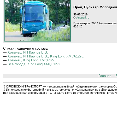
Орёл, Бульвар Молодёжи
30.06.2016
©
Андрей.ru
Просмотров: 760 / Комментариев
428 КБ
Cписки подвижного состава:
—
Хотынец, ИП Карпов В.В.
—
Хотынец, ИП Карпов В.В., King Long XMQ6127C
—
Хотынец, King Long XMQ6127C
—
Все города, King Long XMQ6127C
Главная
© ОРЛОВСКИЙ ТРАНСПОРТ — Неофициальный сайт общественного транспорта Орла 
© Использование фотографий и иных материалов, опубликованных на сайте, допуск
Вся размещенная информация о ТС на сайте взята из открытых источников, в том 