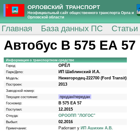
ОРЛОВСКИЙ ТРАНСПОРТ
Неофициальный сайт общественного транспорта Орла и
Орловской области
Главная
База данных ПС
Статьи
Автобус В 575 ЕА 57
Информация о транспортном средстве
ОРЁЛ
Город:
ИП Шаблинский И.А.
Парк/Депо:
Нижегородец-222700 (Ford Transit)
Модель:
2013
Построен:
Заводской номер:
продан/передан
Текущее состояние:
В 575 ЕА 57
Госномер:
12.2015
Поступил:
ОРООПП "ЛОГОС"
Откуда:
02.2016
Выбыл:
Работает у
ИП Ашихин А.В.
Примечание: