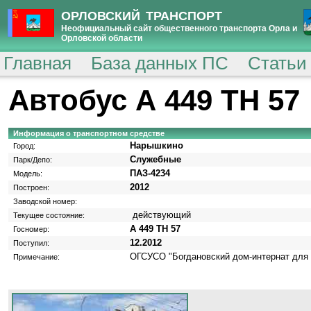
ОРЛОВСКИЙ ТРАНСПОРТ
Неофициальный сайт общественного транспорта Орла и
Орловской области
Главная
База данных ПС
Статьи
Автобус А 449 ТН 57
Информация о транспортном средстве
Нарышкино
Город:
Служебные
Парк/Депо:
ПАЗ-4234
Модель:
2012
Построен:
Заводской номер:
действующий
Текущее состояние:
А 449 ТН 57
Госномер:
12.2012
Поступил:
ОГСУСО "Богдановский дом-интернат для
Примечание: