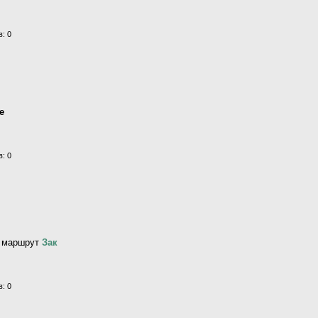
: 0
е
: 0
, маршрут
Зак
: 0