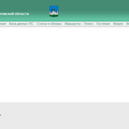
ловской области
вная
База данных ПС
Статьи и обзоры
Маршруты
Поиск
Гостевая
Форум
В
"