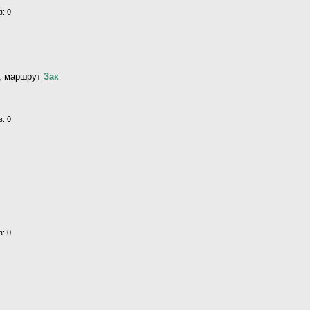
: 0
, маршрут
Зак
: 0
: 0