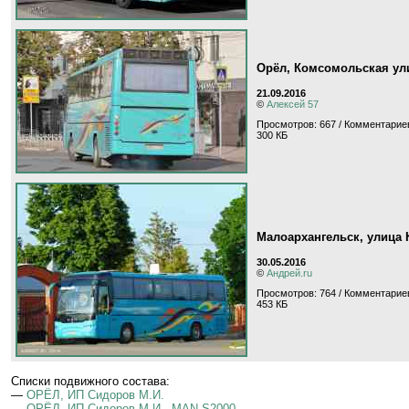
Орёл, Комсомольская ул
21.09.2016
©
Алексей 57
Просмотров: 667 / Комментариев
300 КБ
Малоархангельск, улица 
30.05.2016
©
Андрей.ru
Просмотров: 764 / Комментариев
453 КБ
Cписки подвижного состава:
—
ОРЁЛ, ИП Сидоров М.И.
—
ОРЁЛ, ИП Сидоров М.И., MAN S2000