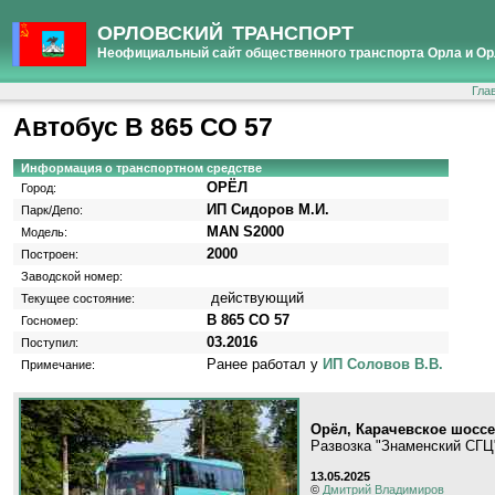
ОРЛОВСКИЙ ТРАНСПОРТ
Неофициальный сайт общественного транспорта Орла и Ор
Гла
Автобус В 865 СО 57
Информация о транспортном средстве
ОРЁЛ
Город:
ИП Сидоров М.И.
Парк/Депо:
MAN S2000
Модель:
2000
Построен:
Заводской номер:
действующий
Текущее состояние:
В 865 СО 57
Госномер:
03.2016
Поступил:
Ранее работал у
ИП Соловов В.В.
Примечание:
Орёл, Карачевское шоссе
Развозка "Знаменский СГЦ
13.05.2025
©
Дмитрий Владимиров