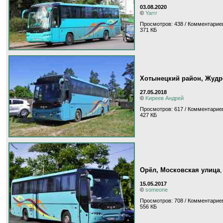
03.08.2020
©
Yarrr
Просмотров: 438 / Комментариев
371 КБ
Хотынецкий район, Жудр
27.05.2018
©
Kиpeeв Aндpeй
Просмотров: 617 / Комментариев
427 КБ
Орёл, Московская улица
15.05.2017
©
someone
Просмотров: 708 / Комментариев
556 КБ