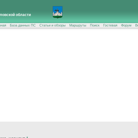
ловской области
вная
База данных ПС
Статьи и обзоры
Маршруты
Поиск
Гостевая
Форум
В