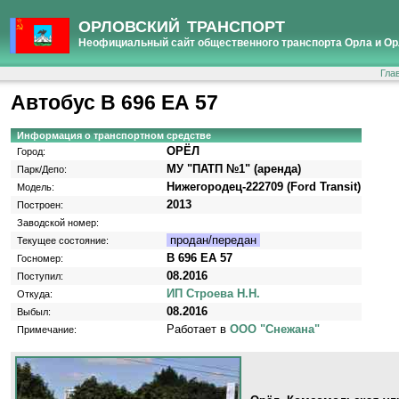
ОРЛОВСКИЙ ТРАНСПОРТ
Неофициальный сайт общественного транспорта Орла и Ор
Гла
Автобус В 696 ЕА 57
Информация о транспортном средстве
ОРЁЛ
Город:
МУ "ПАТП №1" (аренда)
Парк/Депо:
Нижегородец-222709 (Ford Transit)
Модель:
2013
Построен:
Заводской номер:
продан/передан
Текущее состояние:
В 696 ЕА 57
Госномер:
08.2016
Поступил:
ИП Строева Н.Н.
Откуда:
08.2016
Выбыл:
Работает в
ООО "Снежана"
Примечание: