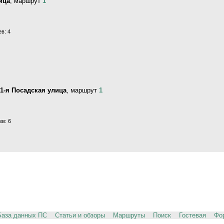
ица
, маршрут
1
в: 4
/1-я Посадская улица
, маршрут
1
в: 6
База данных ПС
Статьи и обзоры
Маршруты
Поиск
Гостевая
Фо