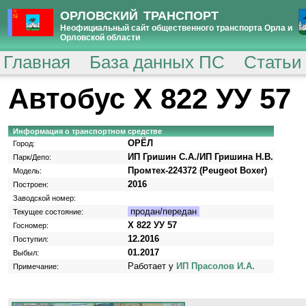
ОРЛОВСКИЙ ТРАНСПОРТ
Неофициальный сайт общественного транспорта Орла и
Орловской области
Главная
База данных ПС
Статьи
Автобус Х 822 УУ 57
Информация о транспортном средстве
ОРЁЛ
Город:
ИП Гришин С.А./ИП Гришина Н.В.
Парк/Депо:
Промтех-224372 (Peugeot Boxer)
Модель:
2016
Построен:
Заводской номер:
продан/передан
Текущее состояние:
Х 822 УУ 57
Госномер:
12.2016
Поступил:
01.2017
Выбыл:
Работает у
ИП Прасолов И.А.
Примечание: