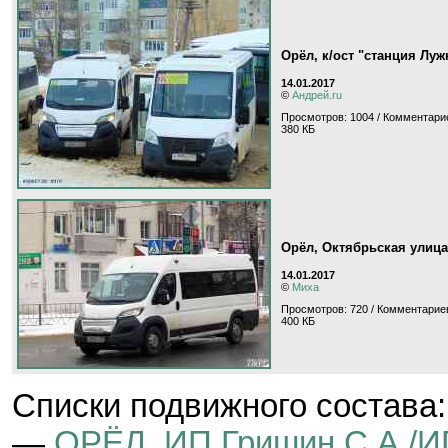
Орёл, к/ост "станция Луж
14.01.2017
©
Андрей.ru
Просмотров: 1004 / Комментарие
380 КБ
Орёл, Октябрьская улица
14.01.2017
©
Миха
Просмотров: 720 / Комментариев
400 КБ
Cписки подвижного состава:
—
ОРЁЛ, ИП Гришин С.А./И