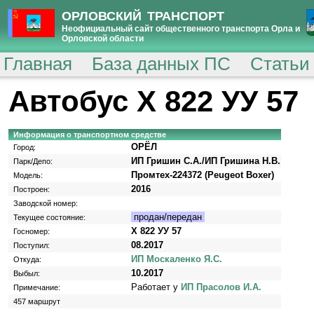
ОРЛОВСКИЙ ТРАНСПОРТ
Неофициальный сайт общественного транспорта Орла и
Орловской области
Главная
База данных ПС
Статьи
Автобус Х 822 УУ 57
Информация о транспортном средстве
ОРЁЛ
Город:
ИП Гришин С.А./ИП Гришина Н.В.
Парк/Депо:
Промтех-224372 (Peugeot Boxer)
Модель:
2016
Построен:
Заводской номер:
продан/передан
Текущее состояние:
Х 822 УУ 57
Госномер:
08.2017
Поступил:
ИП Москаленко Я.С.
Откуда:
10.2017
Выбыл:
Работает у
ИП Прасолов И.А.
Примечание:
457 маршрут