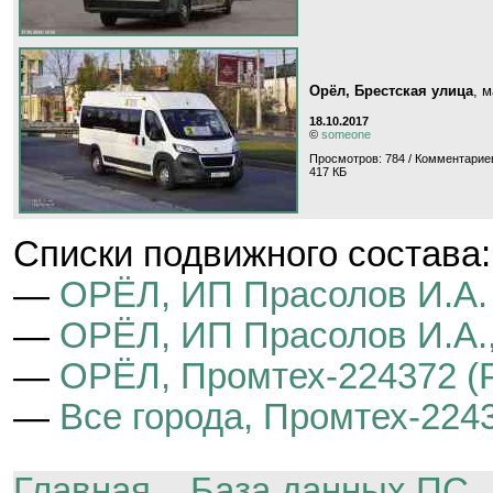
Орёл, Брестская улица
, 
18.10.2017
©
someone
Просмотров: 784 / Комментариев
417 КБ
Cписки подвижного состава:
—
ОРЁЛ, ИП Прасолов И.А.
—
ОРЁЛ, ИП Прасолов И.А.,
—
ОРЁЛ, Промтех-224372 (P
—
Все города, Промтех-2243
Главная
База данных ПС