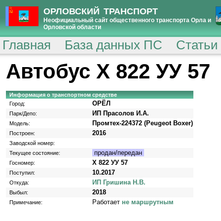
ОРЛОВСКИЙ ТРАНСПОРТ
Неофициальный сайт общественного транспорта Орла и
Орловской области
Главная
База данных ПС
Статьи
Автобус Х 822 УУ 57
Информация о транспортном средстве
ОРЁЛ
Город:
ИП Прасолов И.А.
Парк/Депо:
Промтех-224372 (Peugeot Boxer)
Модель:
2016
Построен:
Заводской номер:
продан/передан
Текущее состояние:
Х 822 УУ 57
Госномер:
10.2017
Поступил:
ИП Гришина Н.В.
Откуда:
2018
Выбыл:
Работает
не маршрутным
Примечание: