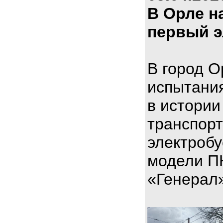
В Орле н
первый э
В город О
испытани
в истории
транспорт
электроб
модели П
«Генерал