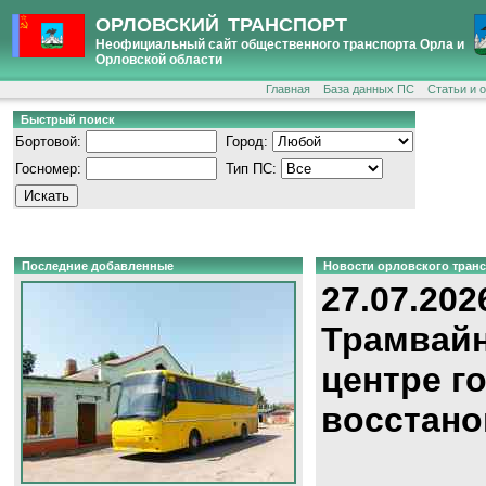
ОРЛОВСКИЙ ТРАНСПОРТ
Неофициальный сайт общественного транспорта Орла и
Орловской области
Главная
База данных ПС
Статьи и 
Быстрый поиск
Бортовой:
Город:
Госномер:
Тип ПС:
Последние добавленные
Новости орловского тран
27.07.202
Трамвайн
центре г
восстано