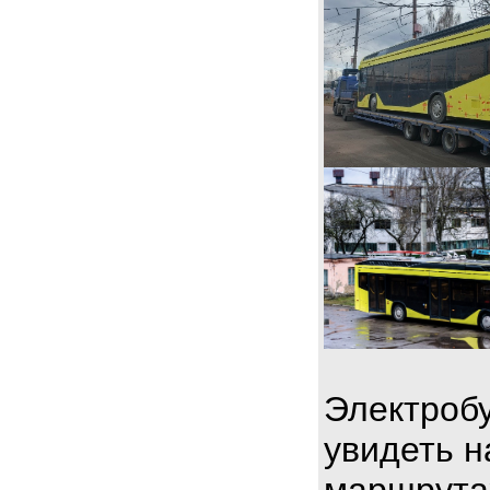
Электробу
увидеть н
маршрута