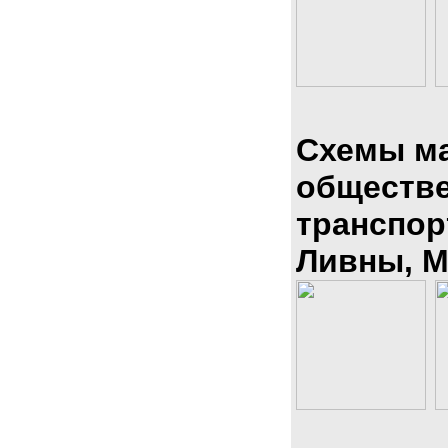
Схемы м
обществ
транспор
Ливны, М