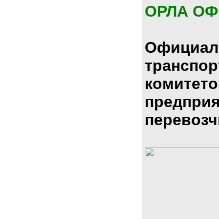
ОРЛА О
Официал
транспо
комитето
предпри
перевозч