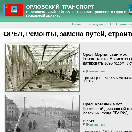
ОРЛОВСКИЙ ТРАНСПОРТ
Неофициальный сайт общественного транспорта Орла и
Орловской области
Главная
База данных ПС
Статьи и 
ОРЁЛ, Ремонты, замена путей, строи
Орёл, Мариинский мост
Ремонт моста. Возможно н
датировать 1898 годом. Ист
©
[Неизвестен]
Просмотров: 1512 / Комментарие
305 КБ
Орёл, Красный мост
Временный деревянный мост
Источник: фонд РГАКФД
11.1943
©
[Неизвестен]
Просмотров: 1483 / Комментарие