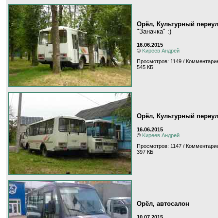
Орёл, Культурный переу
"Заначка" :)
16.06.2015
©
Kиpeeв Aндpeй
Просмотров: 1149 / Комментарие
545 КБ
Орёл, Культурный переу
16.06.2015
©
Kиpeeв Aндpeй
Просмотров: 1147 / Комментарие
397 КБ
Орёл, автосалон
10.07.2015