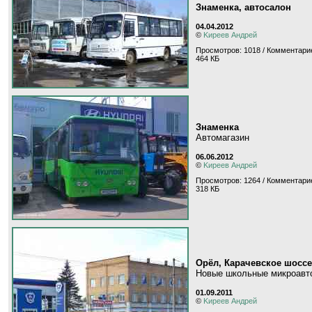
Знаменка, автосалон
04.04.2012
©
Kиpeeв Aндpeй
Просмотров: 1018 / Комментарие
464 КБ
Знаменка
Автомагазин
06.06.2012
©
Kиpeeв Aндpeй
Просмотров: 1264 / Комментари
318 КБ
Орёл, Карачевское шоссе
Новые школьные микроавто
01.09.2011
©
Kиpeeв Aндpeй