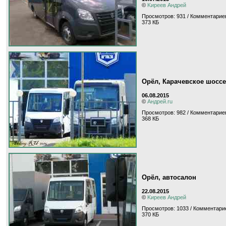
©
Kиpeeв Aндpeй
Просмотров: 931 / Комментариев
373 КБ
Орёл, Карачевское шоссе
06.08.2015
©
Андрей.ru
Просмотров: 982 / Комментариев
368 КБ
Орёл, автосалон
22.08.2015
©
Kиpeeв Aндpeй
Просмотров: 1033 / Комментарие
370 КБ