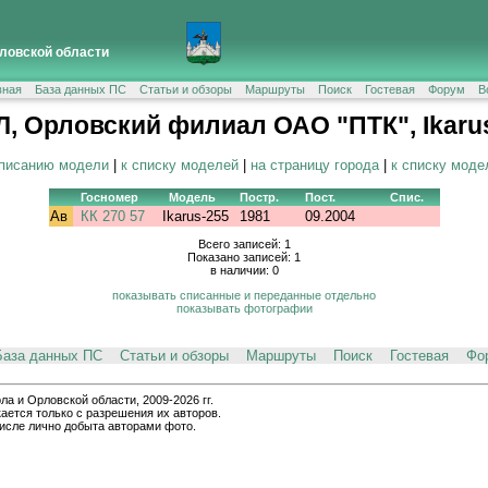
ловской области
вная
База данных ПС
Статьи и обзоры
Маршруты
Поиск
Гостевая
Форум
В
, Орловский филиал ОАО "ПТК", Ikaru
описанию модели
|
к списку моделей
|
на страницу города
|
к списку моде
Госномер
Модель
Постр.
Пост.
Спис.
Ав
КК 270 57
Ikarus-255
1981
09.2004
Всего записей: 1
Показано записей: 1
в наличии: 0
показывать списанные и переданные отдельно
показывать фотографии
База данных ПС
Статьи и обзоры
Маршруты
Поиск
Гостевая
Фо
и Орловской области, 2009-2026 гг.
ается только с разрешения их авторов.
числе лично добыта авторами фото.