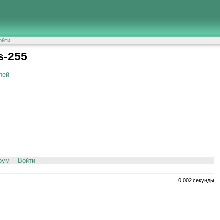
ойти
s-255
лей
рум
Войти
0.002 секунды