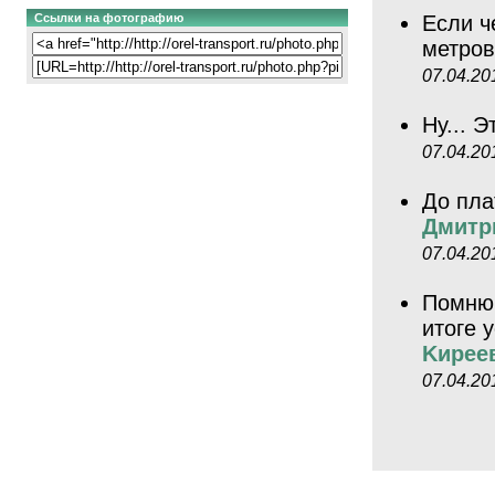
Ссылки на фотографию
Если ч
метров
07.04.20
Ну... 
07.04.20
До пла
Дмитр
07.04.20
Помню,
итоге 
Kиpee
07.04.20