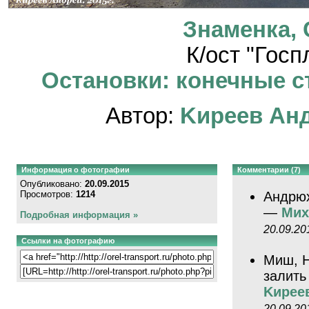
Знаменка, 
К/ост "Гос
Остановки: конечные ст
Автор:
Kиpeeв Aн
Информация о фотографии
Комментарии (7)
Опубликовано:
20.09.2015
Просмотров:
1214
Андрюх
—
Мих
Подробная информация »
20.09.20
Ссылки на фотографию
Миш, Н
залить
Kиpee
20.09.20