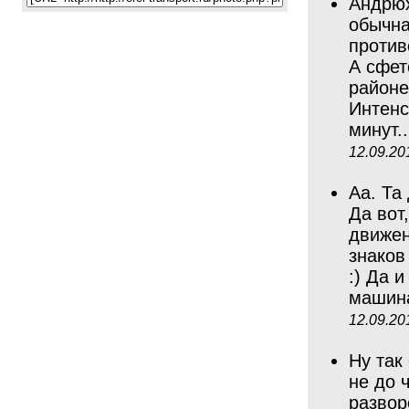
Андрюх
обычна
противо
А сфет
районе
Интенс
минут.
12.09.20
Аа. Та
Да вот,
движен
знаков
:) Да 
машин
12.09.20
Ну так
не до 
развор