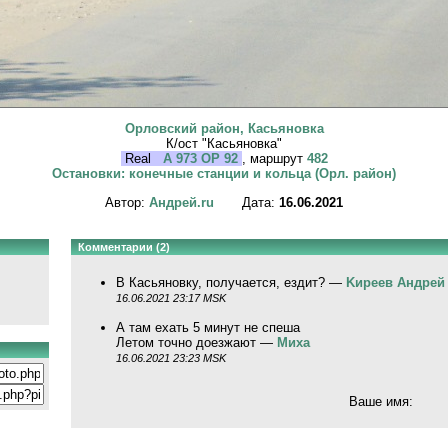
Орловский район, Касьяновка
К/ост "Касьяновка"
Real
А 973 ОР 92
, маршрут
482
Остановки: конечные станции и кольца (Орл. район)
Автор:
Андрей.ru
Дата:
16.06.2021
Комментарии (2)
В Касьяновку, получается, ездит? —
Kиpeeв Aндpeй
16.06.2021 23:17 MSK
А там ехать 5 минут не спеша
Летом точно доезжают —
Миха
16.06.2021 23:23 MSK
Ваше имя: