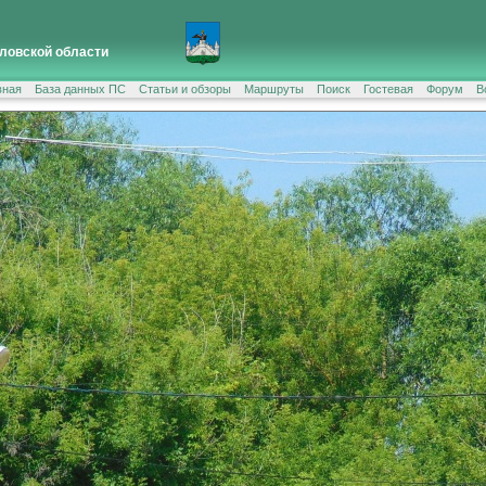
ловской области
вная
База данных ПС
Статьи и обзоры
Маршруты
Поиск
Гостевая
Форум
В