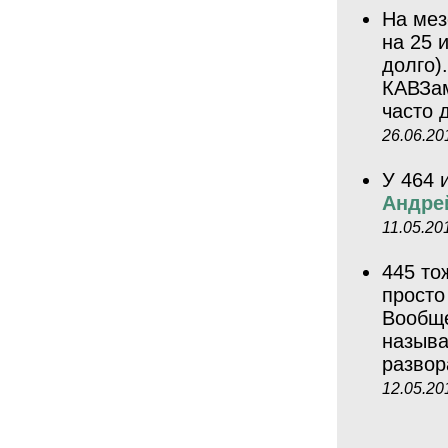
На мез
на 25 
долго)
КАВЗам
часто 
26.06.20
У 464 
Андрей
11.05.20
445 то
просто
Вообще
называ
разво
12.05.20