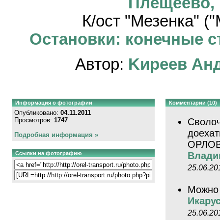
Плещеево,
К/ост "Мезенка" (
Остановки: конечные ст
Автор:
Kиpeeв Aн
Информация о фотографии
Комментарии (10)
Опубликовано:
04.11.2011
Просмотров:
1747
Сволоч
доеха
Подробная информация »
ОРЛОВ
Ссылки на фотографию
Влади
25.06.20
Можно 
Икарус
25.06.20