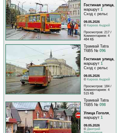
Гостиная улица
,
маршрут
1
Сход с рельс
09.05.2026
©
Kиpeeв Aндpeй
Просмотров: 217 /
Комментариев: 4
484 КБ
Трамвай Tatra
T6B5 №
096
Гостиная улица
,
маршрут
1
Сход с рельс
09.05.2026
©
Kиpeeв Aндpeй
Просмотров: 184 /
Комментариев: 4
515 КБ
Трамвай Tatra
T6B5 №
098
Улица Гоголя
,
маршрут
1
09.05.2026
©
Дмитрий
Владимиров