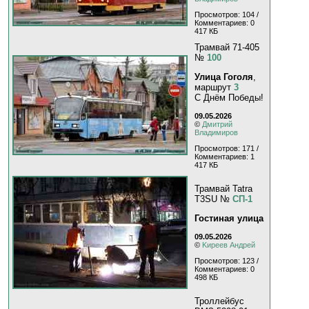
Просмотров: 104 /
Комментариев: 0
417 КБ
Трамвай 71-405
№
100
Улица Гоголя
,
маршрут
3
С Днём Победы!
09.05.2026
©
Дмитрий
Владимиров
Просмотров: 171 /
Комментариев: 1
417 КБ
Трамвай Tatra
T3SU №
СП-1
Гостиная улица
09.05.2026
©
Kиpeeв Aндpeй
Просмотров: 123 /
Комментариев: 0
498 КБ
Троллейбус