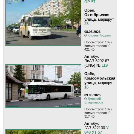
ОР 57
Орёл,
Октябрьская
улица
, маршрут
23
08.05.2026
©
Kиpeeв Aндpeй
Просмотров: 169 /
Комментариев: 0
421 КБ
Автобус
ЛиАЗ-5292.67
(CNG) №
119
Орёл,
Комсомольская
улица
, маршрут
16
09.05.2026
©
Дмитрий
Владимиров
Просмотров: 102 /
Комментариев: 0
317 КБ
Автобус
ГАЗ-322100
У
848 УТ 57