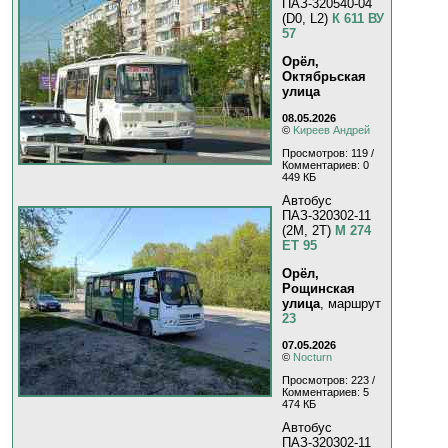
ПАЗ-320540-04
(D0, L2)
К 611 ВУ
57
Орёл,
Октябрьская
улица
08.05.2026
©
Kиpeeв Aндpeй
Просмотров: 119 /
Комментариев: 0
449 КБ
Автобус
ПАЗ-320302-11
(2M, 2T)
М 274
ЕТ 95
Орёл,
Рощинская
улица
, маршрут
23
07.05.2026
©
Nocturn
Просмотров: 223 /
Комментариев: 5
474 КБ
Автобус
ПАЗ-320302-11