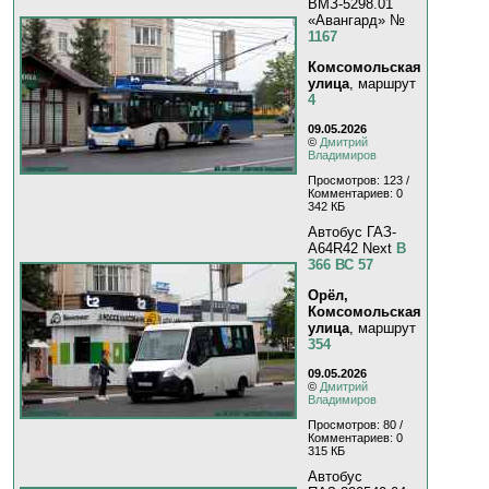
ВМЗ-5298.01
«Авангард» №
1167
Комсомольская
улица
, маршрут
4
09.05.2026
©
Дмитрий
Владимиров
Просмотров: 123 /
Комментариев: 0
342 КБ
Автобус ГАЗ-
A64R42 Next
В
366 ВС 57
Орёл,
Комсомольская
улица
, маршрут
354
09.05.2026
©
Дмитрий
Владимиров
Просмотров: 80 /
Комментариев: 0
315 КБ
Автобус