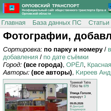
ОРЛОВСКИЙ ТРАНСПОРТ
Неофициальный сайт общественного транспорта Орла и
Орловской области
Главная
База данных ПС
Статьи
Фотографии, добавл
Сортировка:
по парку и номеру
/
добавления
/
по дате съёмки
Город:
(все города)
,
ОРЁЛ
,
Красная
Авторы:
(все авторы)
,
Kиpeeв Aнд
Трамвай Tatra
T3SU №
079
Улица Гоголя
,
маршрут
3
09.05.2026
©
Дмитрий
Владимиров