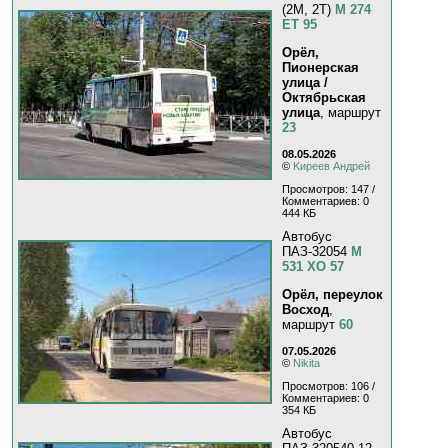
(2M, 2T)
М 274
ЕТ 95
Орёл,
Пионерская
улица /
Октябрьская
улица
, маршрут
23
08.05.2026
©
Kиpeeв Aндpeй
Просмотров: 147 /
Комментариев: 0
444 КБ
Автобус
ПАЗ-32054
М
531 ХО 57
Орёл, переулок
Восход
,
маршрут
60
07.05.2026
©
Nikita
Просмотров: 106 /
Комментариев: 0
354 КБ
Автобус