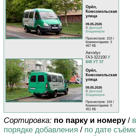
Орёл,
Комсомольская
улица
09.05.2026
©
Дмитрий
Владимиров
Просмотров: 153 /
Комментариев: 3
467 КБ
Автобус
ГАЗ-322100
У
848 УТ 57
Орёл,
Комсомольская
улица
09.05.2026
©
Дмитрий
Владимиров
Просмотров: 104 /
Комментариев: 0
451 КБ
Сортировка:
по парку и номеру
/
порядке добавления
/
по дате съёмк