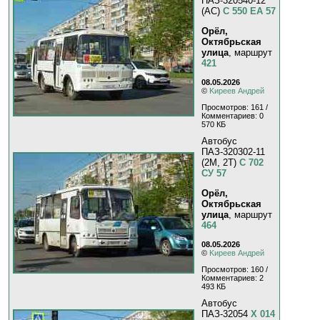
ПАЗ-320540-12
(AC)
С 550 ЕА 57
Орёл,
Октябрьская
улица
, маршрут
421
08.05.2026
©
Kиpeeв Aндpeй
Просмотров: 161 /
Комментариев: 0
570 КБ
Автобус
ПАЗ-320302-11
(2M, 2T)
С 702
СУ 57
Орёл,
Октябрьская
улица
, маршрут
464
08.05.2026
©
Kиpeeв Aндpeй
Просмотров: 160 /
Комментариев: 2
493 КБ
Автобус
ПАЗ-32054
Х 014