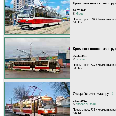
Кромское шоссе
, маршру
20.07.2021
©
Миха
Просмотров: 634 / Комментариев
448 КБ
Кромское шоссе
, маршру
06.05.2021
©
Sергий
Просмотров: 537 / Комментариев
539 КБ
Улица Гоголя
, маршрут
3
03.03.2021
©
Kиpeeв Aндpeй
Просмотров: 736 / Комментариев
421 КБ