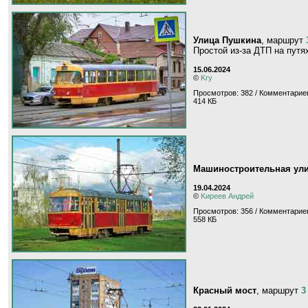
Улица Пушкина
, маршрут
Простой из-за ДТП на путя
15.06.2024
©
Kry
Просмотров: 382 / Комментариев
414 КБ
Машиностроительная ул
19.04.2024
©
Kиpeeв Aндpeй
Просмотров: 356 / Комментариев
558 КБ
Красный мост
, маршрут
3