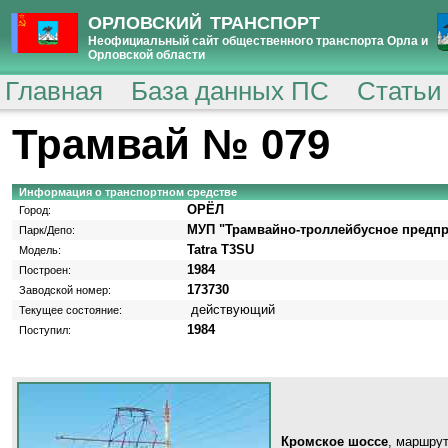
ОРЛОВСКИЙ ТРАНСПОРТ
Неофициальный сайт общественного транспорта Орла и
Орловской области
Главная
База данных ПС
Статьи
Трамвай № 079
Информация о транспортном средстве
ОРЁЛ
Город:
МУП "Трамвайно-троллейбусное предпр
Парк/Депо:
Tatra T3SU
Модель:
1984
Построен:
173730
Заводской номер:
действующий
Текущее состояние:
1984
Поступил:
Кромское шоссе
, маршру