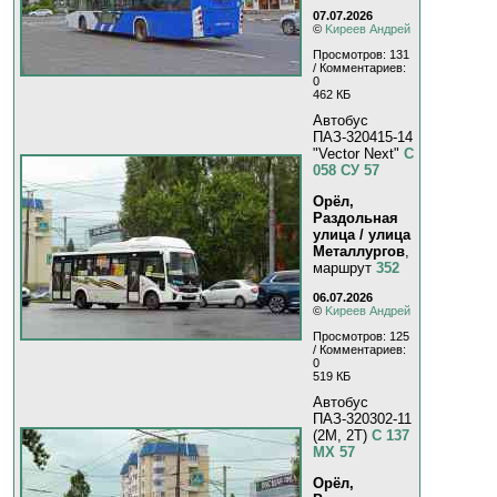
07.07.2026
©
Kиpeeв Aндpeй
Просмотров: 131
/ Комментариев:
0
462 КБ
Автобус
ПАЗ-320415-14
"Vector Next"
С
058 СУ 57
Орёл,
Раздольная
улица / улица
Металлургов
,
маршрут
352
06.07.2026
©
Kиpeeв Aндpeй
Просмотров: 125
/ Комментариев:
0
519 КБ
Автобус
ПАЗ-320302-11
(2M, 2T)
С 137
МХ 57
Орёл,