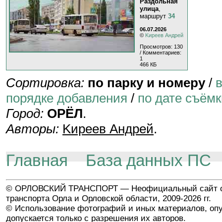
Раздольная
улица
,
маршрут
34
06.07.2026
©
Kиpeeв Aндpeй
Просмотров: 130
/ Комментариев:
1
466 КБ
Сортировка:
по парку и номеру
/
порядке добавления
/
по дате съёмк
Город:
ОРЁЛ
.
Авторы:
Kиpeeв Aндpeй
.
Главная
База данных ПС
© ОРЛОВСКИЙ ТРАНСПОРТ — Неофициальный сайт о
транспорта Орла и Орловской области, 2009-2026 гг.
© Использование фотографий и иных материалов, опу
допускается только с разрешения их авторов.