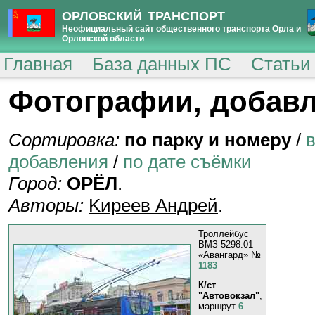
ОРЛОВСКИЙ ТРАНСПОРТ
Неофициальный сайт общественного транспорта Орла и
Орловской области
Главная
База данных ПС
Статьи
Фотографии, добавл
Сортировка:
по парку и номеру
/
добавления
/
по дате съёмки
Город:
ОРЁЛ
.
Авторы:
Kиpeeв Aндpeй
.
Троллейбус
ВМЗ-5298.01
«Авангард» №
1183
К/ст
"Автовокзал"
,
маршрут
6