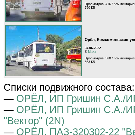
Просмотров: 416 / Комментариев
790 КБ
Орёл, Комсомольская ул
04.06.2022
©
Миха
Просмотров: 368 / Комментариев
863 КБ
Cписки подвижного состава:
—
ОРЁЛ, ИП Гришин С.А./И
—
ОРЁЛ, ИП Гришин С.А./И
"Вектор" (2N)
—
ОРЁЛ, ПАЗ-320302-22 "Ве