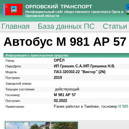
ОРЛОВСКИЙ ТРАНСПОРТ
Неофициальный сайт общественного транспорта Орла и
Орловской области
Главная
База данных ПС
Статьи
Автобус М 981 АР 57
Информация о транспортном средстве
ОРЁЛ
Город:
ИП Гришин С.А./ИП Гришина Н.В.
Парк/Депо:
ПАЗ-320302-22 "Вектор" (2N)
Модель:
2019
Построен:
Заводской номер:
действующий
Текущее состояние:
М 981 АР 57
Госномер:
02.2022
Поступил:
Ранее работал в Тамбове, госномер
Н 505
Примечание: