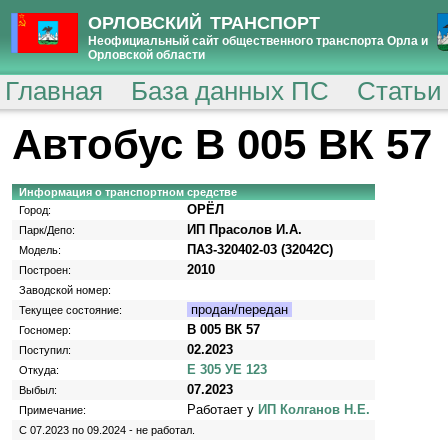
ОРЛОВСКИЙ ТРАНСПОРТ
Неофициальный сайт общественного транспорта Орла и
Орловской области
Главная
База данных ПС
Статьи
Автобус В 005 ВК 57
Информация о транспортном средстве
ОРЁЛ
Город:
ИП Прасолов И.А.
Парк/Депо:
ПАЗ-320402-03 (32042C)
Модель:
2010
Построен:
Заводской номер:
продан/передан
Текущее состояние:
В 005 ВК 57
Госномер:
02.2023
Поступил:
Е 305 УЕ 123
Откуда:
07.2023
Выбыл:
Работает у
ИП Колганов Н.Е.
Примечание:
С 07.2023 по 09.2024 - не работал.