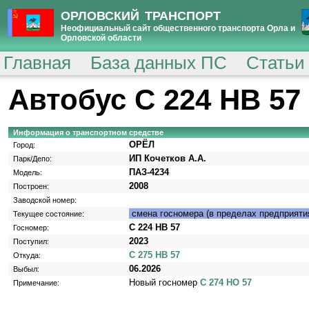
ОРЛОВСКИЙ ТРАНСПОРТ
Неофициальный сайт общественного транспорта Орла и
Орловской области
Главная
База данных ПС
Статьи
Автобус С 224 НВ 57
Информация о транспортном средстве
ОРЁЛ
Город:
ИП Кочетков А.А.
Парк/Депо:
ПАЗ-4234
Модель:
2008
Построен:
Заводской номер:
смена госномера (в пределах предприяти
Текущее состояние:
С 224 НВ 57
Госномер:
2023
Поступил:
С 275 НВ 57
Откуда:
06.2026
Выбыл:
Новый госномер
С 274 НО 57
Примечание: