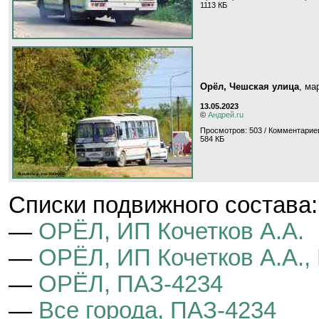
1113 КБ
Орёл, Чешская улица
, м
13.05.2023
©
Андрей.ru
Просмотров: 503 / Комментариев
584 КБ
Cписки подвижного состава:
—
ОРЁЛ, ИП Кочетков А.А.
—
ОРЁЛ, ИП Кочетков А.А.,
—
ОРЁЛ, ПАЗ-4234
—
Все города, ПАЗ-4234