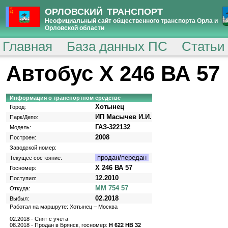
ОРЛОВСКИЙ ТРАНСПОРТ
Неофициальный сайт общественного транспорта Орла и
Орловской области
Главная
База данных ПС
Статьи
Автобус Х 246 ВА 57
Информация о транспортном средстве
Хотынец
Город:
ИП Масычев И.И.
Парк/Депо:
ГАЗ-322132
Модель:
2008
Построен:
Заводской номер:
продан/передан
Текущее состояние:
Х 246 ВА 57
Госномер:
12.2010
Поступил:
ММ 754 57
Откуда:
02.2018
Выбыл:
Работал на маршруте: Хотынец – Москва
02.2018 - Снят с учета
08.2018 - Продан в Брянск, госномер:
Н 622 НВ 32