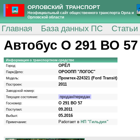
ОРЛОВСКИЙ ТРАНСПОРТ
Неофициальный сайт общественного транспорта Орла и
Орловской области
Главная
База данных ПС
Статьи
Автобус О 291 ВО 57
Информация о транспортном средстве
ОРЁЛ
Город:
ОРООПП "ЛОГОС"
Парк/Депо:
Промтех-224321 (Ford Transit)
Модель:
2011
Построен:
Заводской номер:
продан/передан
Текущее состояние:
О 291 ВО 57
Госномер:
09.2011
Поступил:
05.2016
Выбыл:
Работает в
НП "Гильдия"
Примечание: