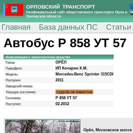
ОРЛОВСКИЙ ТРАНСПОРТ
Неофициальный сайт общественного транспорта Орла и
Орловской области
Главная
База данных ПС
Статьи
Автобус Р 858 УТ 57
Информация о транспортном средстве
ОРЁЛ
Город:
ИП Кочарян К.М.
Парк/Депо:
Mercedes-Benz Sprinter 315CDI
Модель:
2011
Построен:
Заводской номер:
судьба не известна
Текущее состояние:
Р 858 УТ 57
Госномер:
02.2012
Поступил:
Орёл, Московское шоссе