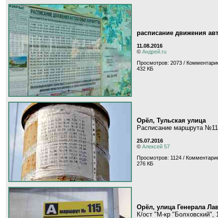
расписание движения ав
11.08.2016
©
Андрей.ru
Просмотров: 2073 / Комментарие
432 КБ
Орёл, Тульская улица
Расписание маршрута №11
25.07.2016
©
Алексей 57
Просмотров: 1124 / Комментарие
276 КБ
Орёл, улица Генерала Ла
К/ост "М-кр "Болховский",