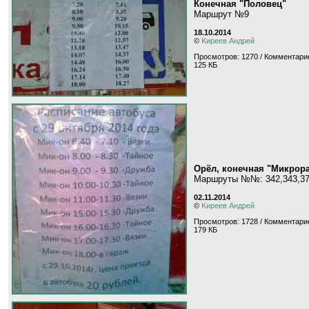
Конечная "Половец"
Маршрут №9
18.10.2014
©
Kиpeeв Aндpeй
Просмотров: 1270 / Комментарие
125 КБ
Орёл, конечная "Микрора
Маршруты №№: 342,343,3
02.11.2014
©
Kиpeeв Aндpeй
Просмотров: 1728 / Комментарие
179 КБ