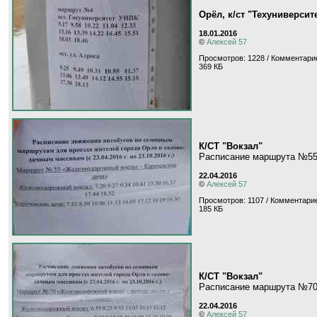
Орёл, к/ст "Техуниверсит
18.01.2016
©
Алексей 57
Просмотров: 1228 / Комментарие
369 КБ
К/СТ "Вокзал"
Расписание маршрута №5
22.04.2016
©
Алексей 57
Просмотров: 1107 / Комментарие
185 КБ
К/СТ "Вокзал"
Расписание маршрута №7
22.04.2016
©
Алексей 57