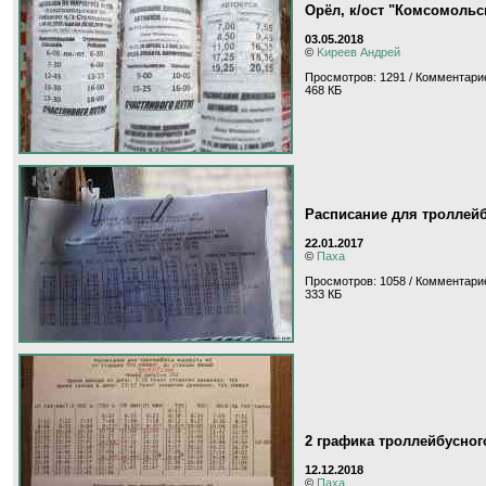
Орёл, к/ост "Комсомоль
03.05.2018
©
Kиpeeв Aндpeй
Просмотров: 1291 / Комментарие
468 КБ
Расписание для троллей
22.01.2017
©
Паха
Просмотров: 1058 / Комментари
333 КБ
2 графика троллейбусног
12.12.2018
©
Паха