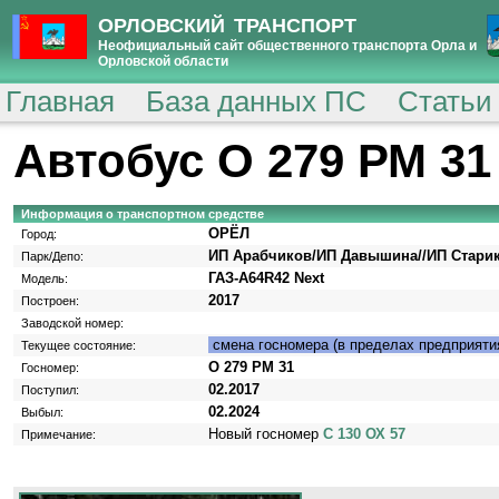
ОРЛОВСКИЙ ТРАНСПОРТ
Неофициальный сайт общественного транспорта Орла и
Орловской области
Главная
База данных ПС
Статьи
Автобус О 279 РМ 31
Информация о транспортном средстве
ОРЁЛ
Город:
ИП Арабчиков/ИП Давышина//ИП Стари
Парк/Депо:
ГАЗ-A64R42 Next
Модель:
2017
Построен:
Заводской номер:
смена госномера (в пределах предприяти
Текущее состояние:
О 279 РМ 31
Госномер:
02.2017
Поступил:
02.2024
Выбыл:
Новый госномер
С 130 ОХ 57
Примечание: