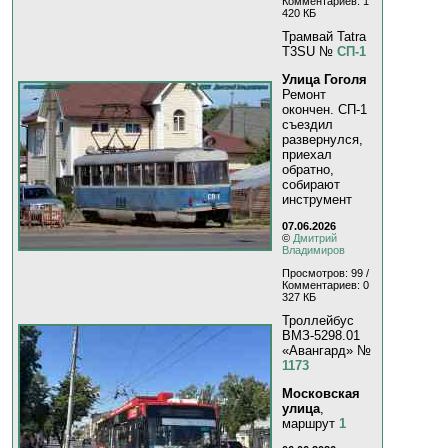
Комментариев: 1
420 КБ
Трамвай Tatra
T3SU №
СП-1
Улица Гоголя
Ремонт
окончен. СП-1
съездил
развернулся,
приехал
обратно,
собирают
инструмент
07.06.2026
©
Дмитрий
Владимиров
Просмотров: 99 /
Комментариев: 0
327 КБ
Троллейбус
ВМЗ-5298.01
«Авангард» №
1173
Московская
улица
,
маршрут
1