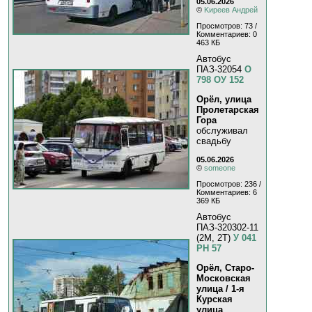
05.06.2026
©
Kиpeeв Aндpeй
Просмотров: 73 /
Комментариев: 0
463 КБ
Автобус
ПАЗ-32054
О
798 ОУ 152
Орёл, улица
Пролетарская
Гора
обслуживал
свадьбу
05.06.2026
©
someone
Просмотров: 236 /
Комментариев: 6
369 КБ
Автобус
ПАЗ-320302-11
(2M, 2T)
У 041
РН 57
Орёл, Старо-
Московская
улица / 1-я
Курская
улица
,