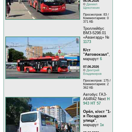
06.06.2026
©
Даниил
Щекотихин
Просмотров: 83 /
Комментариев: 0
371 КБ
Троллейбус
ВМЗ-5298.01
«Авангард» №
1173
К/ст
"Автовокзал"
,
маршрут
6
07.06.2026
©
Дмитрий
Владимиров
Просмотров: 175 /
Комментариев: 2
362 КБ
Автобус ГАЗ-
A64R42 Next
Н
943 НТ 57
Орёл, к/ост "1-
я Посадская
улица"
,
маршрут
1к