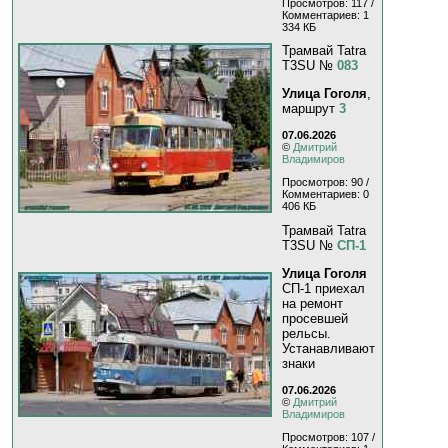
Просмотров: 117 /
Комментариев: 1
334 КБ
Трамвай Tatra
T3SU №
083
Улица Гоголя
,
маршрут
3
07.06.2026
©
Дмитрий
Владимиров
Просмотров: 90 /
Комментариев: 0
406 КБ
Трамвай Tatra
T3SU №
СП-1
Улица Гоголя
СП-1 приехал
на ремонт
просевшей
рельсы.
Устанавливают
знаки
07.06.2026
©
Дмитрий
Владимиров
Просмотров: 107 /