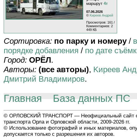
маршрут
4т
07.06.2026
©
Kиpeeв Aндpeй
Просмотров: 161 /
Комментариев: 2
449 КБ
Сортировка:
по парку и номеру
/
порядке добавления
/
по дате съёмк
Город:
ОРЁЛ
.
Авторы:
(все авторы)
,
Kиpeeв Aнд
Дмитрий Владимиров
.
Главная
База данных ПС
© ОРЛОВСКИЙ ТРАНСПОРТ — Неофициальный сайт о
транспорта Орла и Орловской области, 2009-2026 гг.
© Использование фотографий и иных материалов, опу
допускается только с разрешения их авторов.