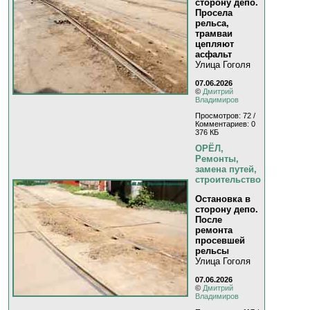
сторону депо.
Просела
рельса,
трамваи
цепляют
асфальт
Улица Гоголя
07.06.2026
©
Дмитрий
Владимиров
Просмотров: 72 /
Комментариев: 0
376 КБ
ОРЁЛ,
Ремонты,
замена путей,
строительство
Остановка в
сторону депо.
После
ремонта
просевшей
рельсы
Улица Гоголя
07.06.2026
©
Дмитрий
Владимиров