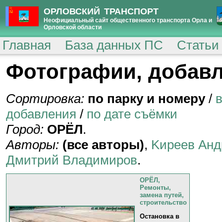
ОРЛОВСКИЙ ТРАНСПОРТ
Неофициальный сайт общественного транспорта Орла и
Орловской области
Главная
База данных ПС
Статьи
Фотографии, добавл
Сортировка:
по парку и номеру
/
добавления
/
по дате съёмки
Город:
ОРЁЛ
.
Авторы:
(все авторы)
,
Kиpeeв Aнд
Дмитрий Владимиров
.
ОРЁЛ,
Ремонты,
замена путей,
строительство
Остановка в