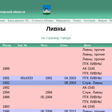
ловской области
вная
База данных ПС
Статьи и обзоры
Маршруты
Поиск
Гостевая
Форум
В
Ливны
на страницу города
Постр.
Зав. №
Пост.
Спис.
Депо
Ливны, прочие
Ливны, прочие
Ливны, прочие
ПТК ЛИВНЫ
1989
АК-1545
ПТК ЛИВНЫ
1991
0014333
1991
04.2003
ПТК ЛИВНЫ
1992
08.2003
Служ. Ливны
1992
АК-1545
1994
1994
Служ. Ливны
1988
05.1994
ПТК ЛИВНЫ
ПТК ЛИВНЫ
1983
АК-1545
1996
06.2006
08.2012
Ливны, прочие