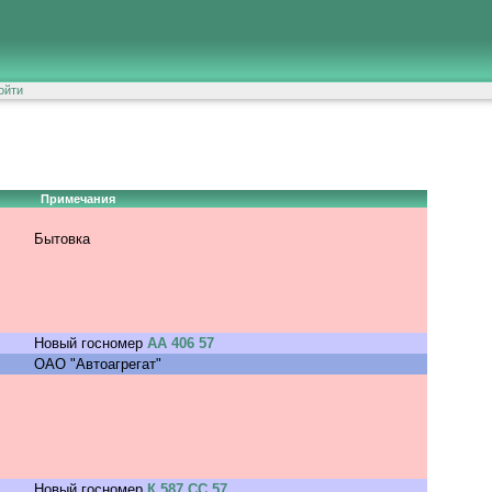
ойти
Примечания
Бытовка
Новый госномер
АА 406 57
ОАО "Автоагрегат"
Новый госномер
К 587 СС 57