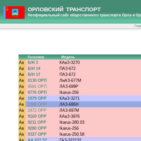
ОРЛОВСКИЙ ТРАНСПОРТ
Неофициальный сайт общественного транспорта Орла и Ор
Гла
Госномер
Модель
Ав
Б/Н 3
КАвЗ-3270
Ав
Б/Н 14
ПАЗ-672
Ав
Б/Н 17
ПАЗ-672
Ав
0130 ОРП
ЛиАЗ-677М
Ав
0591 ОРП
ЛАЗ-699Р
Ав
0776 ОРП
Ikarus-256
Ав
1979 ОРР
КАвЗ-3271
Ав
2388 ОРР
ЛАЗ-695Н
Ав
2472 ОРР
ЛАЗ-697М
Ав
9160 ОРР
КАвЗ-3976
Ав
9211 ОРР
Ikarus-280.03
Ав
9280 ОРР
Ikarus-256
Ав
9327 ОРР
Ikarus-250.58
Ав
АА 027 57
ГАЗ-322132